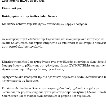
Σχεδιάστε το μέλλον με τον ήλιο.
Ελάτε μαζί μας.
Καλώς ορίσατε στην
Avdira Solar Greece
Και καλώς ορίσατε στην εποχή των ανανεώσιμων μορφών ενέργειας.
Ως διανομέας στην Ελλάδα για την Ευρωπαϊκή και κινέζικα ηλιακή ενότητες είναι
Avdira Solar Greece, σας σημείο επαφής για να αποκτήσει το οικονομικό πλεονέκ
με τη φωτοβολταϊκή τεχνολογία.
Εξαιτίας της πολλές ώρες ηλιοφάνειας, ενώ στην Ελλάδα, οι συνθήκες είναι ιδανικέ
διαμορφώσουν το μέλλον σας με τις δικές σας ηλιακή ΣΥΓΚΡΟΤΗΜΑ και για την
εξουδετέρωση της αύξησης κόστους της ενέργειας.
Αβδήρων ηλιακή προσφέρει την πιο προηγμένη τεχνολογία φωτοβολταϊκών από τ
κατασκευαστές ως διανομέας.
Επιπλέον, Avdira Solar Greece προσφέρει σχεδιασμού, σχεδίαση και γρήγορη
υλοποίηση της μεμονωμένης σας έργου για λογαριασμό του ηλιακή Ελλάδα ... Avdi
Solar Greece και οι εταίροι είναι διαθέσιμες με βοήθεια και συμβουλές.