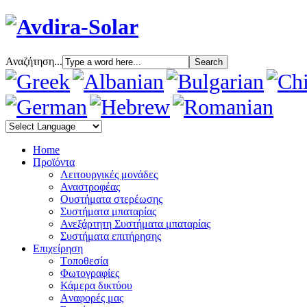
Αναζήτηση...
Home
Προϊόντα
Λειτουργικές μονάδες
Αναστροφέας
Oυστήματα στερέωσης
Συστήματα μπαταρίας
Ανεξάρτητη Συστήματα μπαταρίας
Συστήματα επιτήρησης
Επιχείρηση
Tοποθεσία
Φωτογραφίες
Κάμερα δικτύου
Aναφορές μας