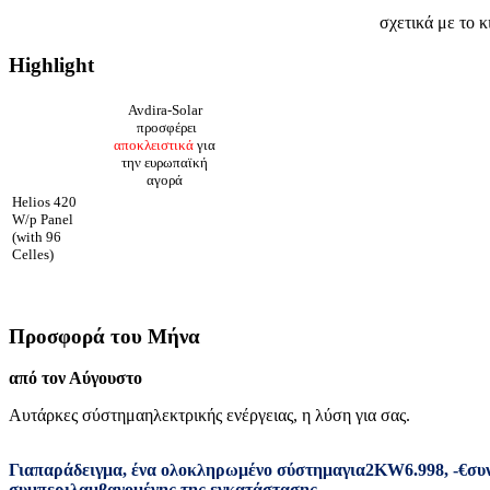
σχετικά με το κ
Highlight
Avdira-Solar
προσφέρει
αποκλειστικά
για
την ευρωπαϊκή
αγορά
Helios 420
W/p Panel
(with 96
Celles)
Προσφορά του Μήνα
από τον Αύγουστο
Αυτάρκες σύστημα
ηλεκτρικής ενέργειας
,
η λύση για σας
.
Για
παράδειγμα
,
ένα ολοκληρωμένο σύστημα
για
2
KW
6.998
,
-
€
συ
συμπεριλαμβανομένης της εγκατάστασης