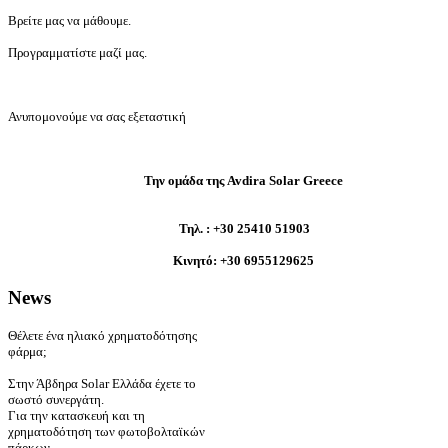
Βρείτε μας να μάθουμε.
Προγραμματίστε μαζί μας.
Ανυπομονούμε να σας εξεταστική
Την ομάδα της Avdira
Solar
Greece
Τηλ.
:
+30 25410 51903
K
ινητό
: +
30
6955129625
News
Θέλετε ένα ηλιακό χρηματοδότησης
φάρμα;
Στην Άβδηρα Solar Ελλάδα έχετε το
σωστό συνεργάτη.
Για την κατασκευή και τη
χρηματοδότηση των φωτοβολταϊκών
πάρκων.