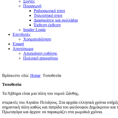
Συχνές
Προαγωγή
Ραδιοφωνικό σποτ
Τηλεοπτικό σποτ
Διαφημίσεις και φυλλάδια
Έκθεση έκθεση
Insider Login
Επενδυτές
Χρηματοδότηση
Eπαφή
Αποτύπωμα
Αποποίηση ευθύνης
Πολιτική απορρήτου
Βρίσκεστε εδώ:
Home
Tοποθεσία
Τοποθεσία
Τα Άβδηρα είναι μια πόλη του νομού Ξάνθης,
στιςακτές του Αιγαίου Πελάγους.
Στα αρχαία ελληνικά χρόνια υπήρξ
σημαντική πόλη
καθώς και πατρίδα του φιλόσοφου Δημόκριτου και 
Πρωταγόρα και άρχισε να παρακμάζει στα ρωμαϊκά χρόνια.