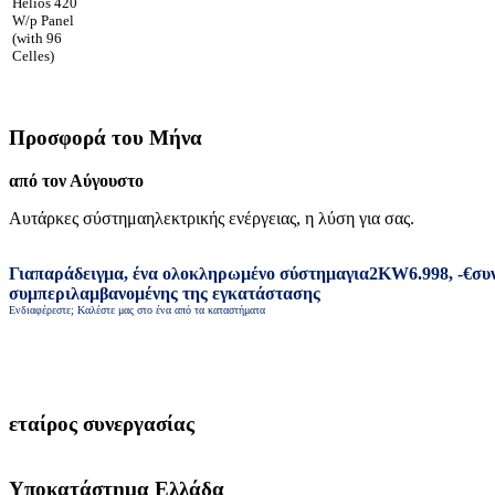
Helios 420
W/p Panel
(with 96
Celles)
Προσφορά του Μήνα
από τον Αύγουστο
Αυτάρκες σύστημα
ηλεκτρικής ενέργειας
,
η λύση για σας
.
Για
παράδειγμα
,
ένα ολοκληρωμένο σύστημα
για
2
KW
6.998
,
-
€
συ
συμπεριλαμβανομένης της εγκατάστασης
Ενδιαφέρεστε; Καλέστε μας στο ένα από τα καταστήματα
εταίρος συνεργασίας
Υποκατάστημα Ελλάδα