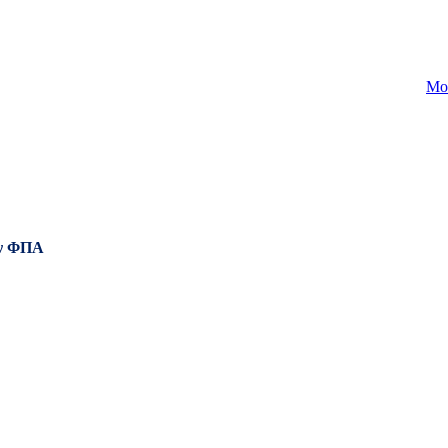
Mo
ν ΦΠΑ