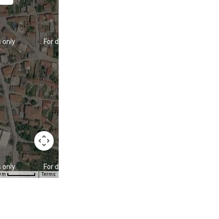
 only
For development purposes only
 only
For development purposes only
0 m
Terms