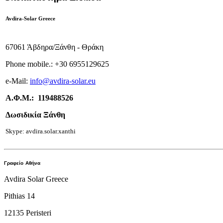
Avdira-Solar Greece
67061 Άβδηρα/Ξάνθη - Θράκη
Phone mobile.:
+
30 6955129625
e-
Mail:
info
@avdira-solar.eu
Α.Φ.Μ.: 119488526
Δωσιδικία Ξάνθη
Skype: avdira.solar.xanthi
Γραφείο
Αθήνα
Avdira Solar Greece
Pithias 14
12135 Peristeri