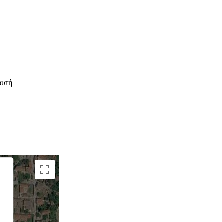
αυτή
 only
For development purposes only