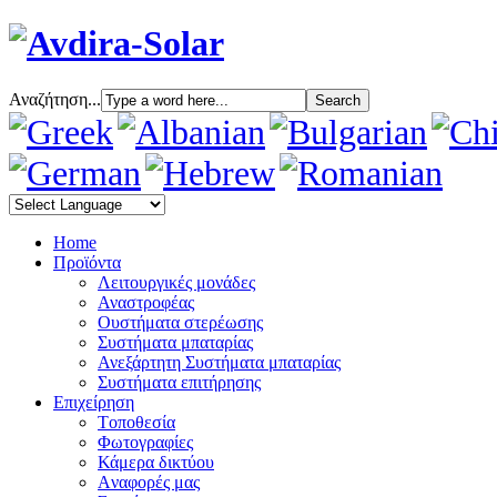
Αναζήτηση...
Home
Προϊόντα
Λειτουργικές μονάδες
Αναστροφέας
Oυστήματα στερέωσης
Συστήματα μπαταρίας
Ανεξάρτητη Συστήματα μπαταρίας
Συστήματα επιτήρησης
Επιχείρηση
Tοποθεσία
Φωτογραφίες
Κάμερα δικτύου
Aναφορές μας