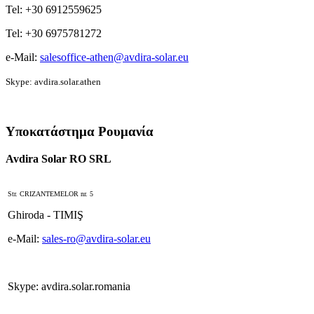
Tel: +30 6912559625
Tel: +30 6975781272
e-Mail:
salesoffice-athen@avdira-solar.eu
Skype: avdira.solar.athen
Υποκατάστημα Ρουμανία
Avdira Solar RO SRL
Str. CRIZANTEMELOR nr. 5
Ghiroda - TIMIŞ
e-Mail:
sales-ro@avdira-solar.eu
Skype: avdira.solar.romania