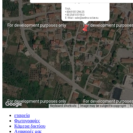
67061 Άβδηρα/Ξάνθη
ΤΗΛ.:
+306955129625
+302541051903
E-Mail:
sale@avdira-solar.eu
For development purposes only
For development purposes
For development purposes only
For development purposes
Keyboard shortcuts
Image may be subject to copyright
5
εταιρεία
Φωτογραφίες
Κάμερα δικτύου
Aναφορές μας