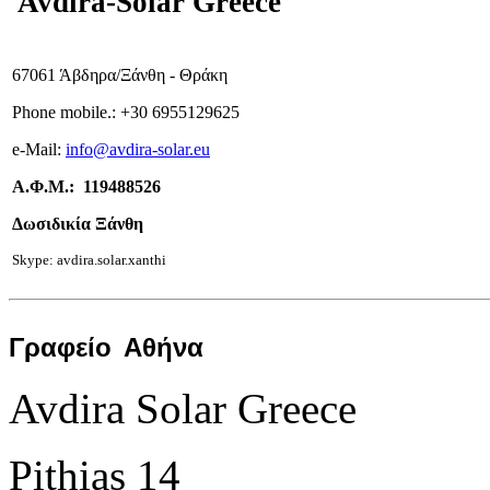
Avdira-Solar Greece
67061 Άβδηρα/Ξάνθη - Θράκη
Phone mobile.:
+
30 6955129625
e-
Mail:
info
@avdira-solar.eu
Α.Φ.Μ.: 119488526
Δωσιδικία Ξάνθη
Skype: avdira.solar.xanthi
Γραφείο
Αθήνα
Avdira Solar Greece
Pithias 14