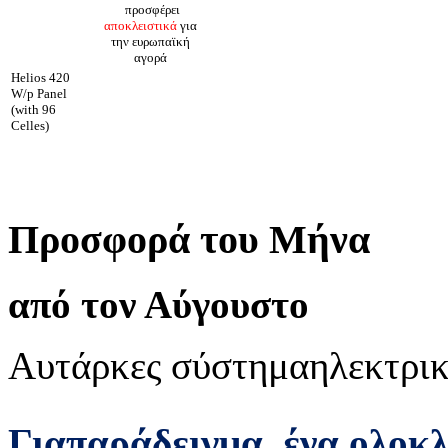
προσφέρει
αποκλειστικά
για
την ευρωπαϊκή
αγορά
Helios 420
W/p Panel
(with 96
Celles)
Προσφορά του Μήνα
από τον Αύγουστο
Αυτάρκες σύστημα
ηλεκτρικ
Για
παράδειγμα
,
ένα ολοκ