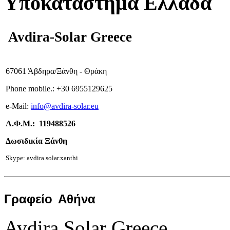
Υποκατάστημα Ελλάδα
Avdira-Solar Greece
67061 Άβδηρα/Ξάνθη - Θράκη
Phone mobile.:
+
30 6955129625
e-
Mail:
info
@avdira-solar.eu
Α.Φ.Μ.: 119488526
Δωσιδικία Ξάνθη
Skype: avdira.solar.xanthi
Γραφείο
Αθήνα
Avdira Solar Greece