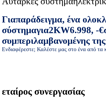
Αυτάρκες σύστημα
ηλεκτρικ
Για
παράδειγμα
,
ένα ολοκ
σύστημα
για
2
KW
6.998
,
-
€
συμπεριλαμβανομένης της
Ενδιαφέρεστε; Καλέστε μας στο ένα από τα
εταίρος συνεργασίας