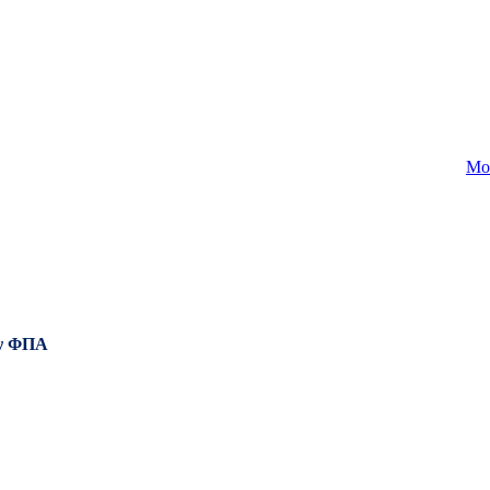
Mo
ν ΦΠΑ