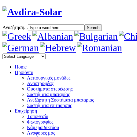
Αναζήτηση...
Home
Προϊόντα
Λειτουργικές μονάδες
Αναστροφέας
Oυστήματα στερέωσης
Συστήματα μπαταρίας
Ανεξάρτητη Συστήματα μπαταρίας
Συστήματα επιτήρησης
Επιχείρηση
Tοποθεσία
Φωτογραφίες
Κάμερα δικτύου
Aναφορές μας