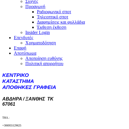
Συχνές
Προαγωγή
Ραδιοφωνικό σποτ
Τηλεοπτικό σποτ
Διαφημίσεις και φυλλάδια
Έκθεση έκθεση
Insider Login
Επενδυτές
Χρηματοδότηση
Eπαφή
Αποτύπωμα
Αποποίηση ευθύνης
Πολιτική απορρήτου
KENTΡΙΚΟ
ΚΑΤΑΣΤΗΜΑ
ΑΠΟΘΗΚΕΣ ΓΡΑΦΕΙΑ
ΑΒΔΗΡΑ / ΞΑΝΘΗΣ ΤΚ
67061
ΤΗΛ.:
+306955129625