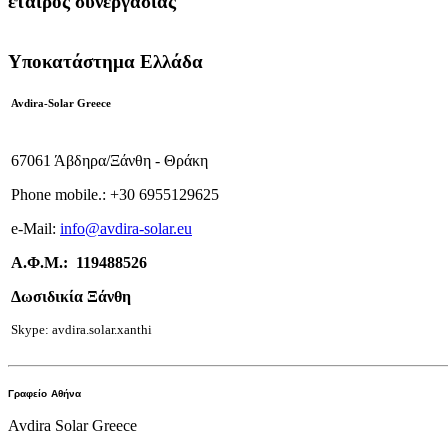
εταίρος συνεργασίας
Υποκατάστημα Ελλάδα
Avdira-Solar Greece
67061 Άβδηρα/Ξάνθη - Θράκη
Phone mobile.:
+
30 6955129625
e-
Mail:
info
@avdira-solar.eu
Α.Φ.Μ.: 119488526
Δωσιδικία Ξάνθη
Skype: avdira.solar.xanthi
Γραφείο
Αθήνα
Avdira Solar Greece