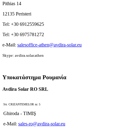
Pithias 14
12135 Peristeri
Tel: +30 6912559625
Tel: +30 6975781272
e-Mail:
salesoffice-athen@avdira-solar.eu
Skype: avdira.solar.athen
Υποκατάστημα Ρουμανία
Avdira Solar RO SRL
Str. CRIZANTEMELOR nr. 5
Ghiroda - TIMIŞ
e-Mail:
sales-ro@avdira-solar.eu