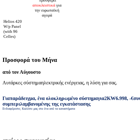
προσφέρει
αποκλειστικά
για
την ευρωπαϊκή
αγορά
Helios 420
W/p Panel
(with 96
Celles)
Προσφορά του Μήνα
από τον Αύγουστο
Αυτάρκες σύστημα
ηλεκτρικής ενέργειας
,
η λύση για σας
.
Για
παράδειγμα
,
ένα ολοκληρωμένο σύστημα
για
2
KW
6.998
,
-
€
συ
συμπεριλαμβανομένης της εγκατάστασης
Ενδιαφέρεστε; Καλέστε μας στο ένα από τα καταστήματα