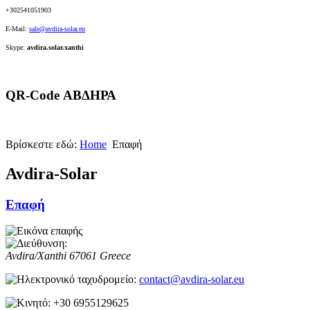
+302541051903
E-Mail:
sale@
avdira-solar.eu
Skype:
avdira.solar.xanthi
QR-Code ΑΒΔΗΡΑ
Βρίσκεστε εδώ:
Home
Eπαφή
Avdira-Solar
Επαφή
Avdira/Xanthi
67061
Greece
contact@avdira-solar.eu
+30 6955129625