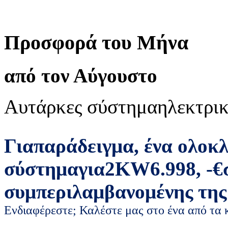
Προσφορά του Μήνα
από τον Αύγουστο
Αυτάρκες σύστημα
ηλεκτρικ
Για
παράδειγμα
,
ένα ολοκ
σύστημα
για
2
KW
6.998
,
-
€
συμπεριλαμβανομένης της
Ενδιαφέρεστε; Καλέστε μας στο ένα από τα