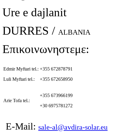
Ure e dajlanit
DURRES /
ALBANIA
Επικοινωνηστεμε:
Edmir Myftari tel.:
+355 672878791
Luli Myftari tel.:
+355 672658950
+355 673966199
Arie Tofa tel.:
+30 6975781272
E-Mail:
sale-al@avdira-solar.eu