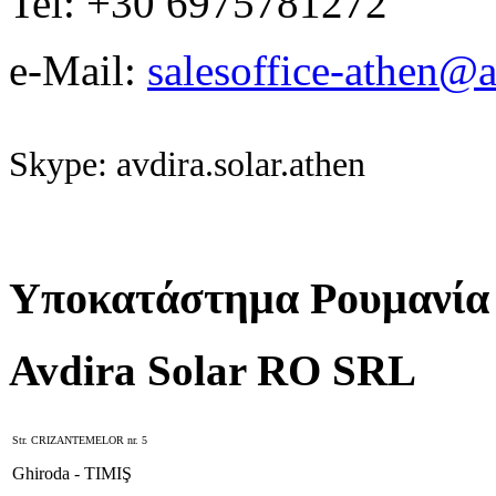
Tel: +30 6975781272
e-Mail:
salesoffice-athen@a
Skype: avdira.solar.athen
Υποκατάστημα Ρουμανία
Avdira Solar RO SRL
Str. CRIZANTEMELOR nr. 5
Ghiroda - TIMIŞ