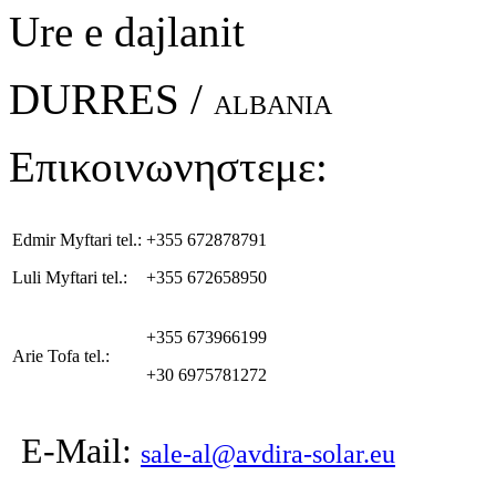
Ure e dajlanit
DURRES /
ALBANIA
Επικοινωνηστεμε:
Edmir Myftari tel.:
+355 672878791
Luli Myftari tel.:
+355 672658950
+355 673966199
Arie Tofa tel.:
+30 6975781272
E-Mail:
sale-al@avdira-solar.eu