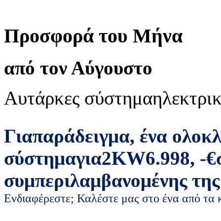
Προσφορά του Μήνα
από τον Αύγουστο
Αυτάρκες σύστημα
ηλεκτρικ
Για
παράδειγμα
,
ένα ολοκ
σύστημα
για
2
KW
6.998
,
-
€
συμπεριλαμβανομένης της
Ενδιαφέρεστε; Καλέστε μας στο ένα από τα